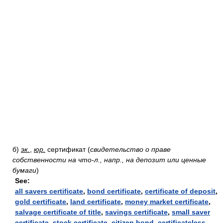
б)
эк.
,
юр.
сертификат
(
свидетельство о праве
собственности на что-л., напр., на депозит или ценные
бумаги
)
See:
all savers certificate
,
bond certificate
,
certificate of deposit
,
gold certificate
,
land certificate
,
money market certificate
,
salvage certificate of title
,
savings certificate
,
small saver
certificate
,
stock certificate
,
citizen bond
,
certificateless