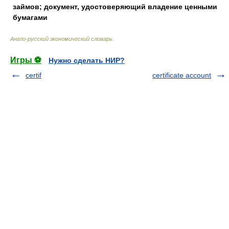
займов; документ, удостоверяющий владение ценными
бумагами
Англо-русский экономический словарь
.
Игры ⚽
Нужно сделать НИР?
certif
certificate account