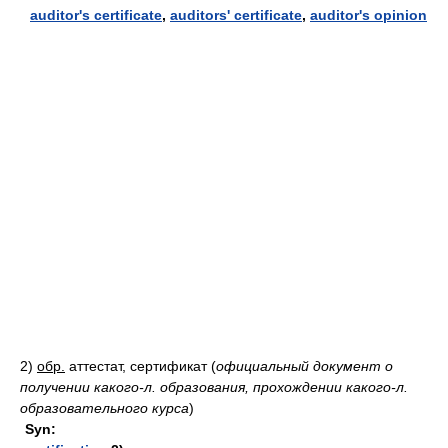
auditor's certificate
,
auditors' certificate
,
auditor's opinion
2)
обр.
аттестат, сертификат
(
официальный документ о
получении какого-л. образования, прохождении какого-л.
образовательного курса
)
Syn: