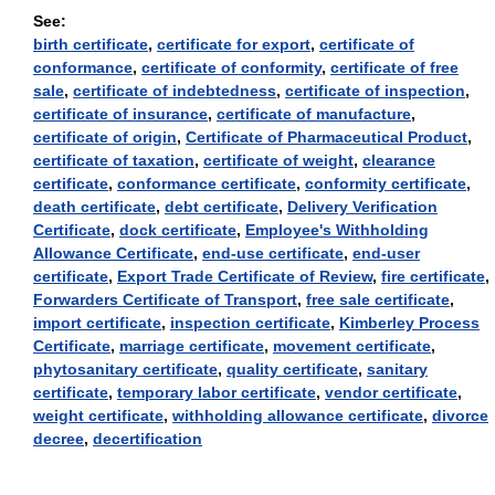
See:
birth certificate
,
certificate for export
,
certificate of
conformance
,
certificate of conformity
,
certificate of free
sale
,
certificate of indebtedness
,
certificate of inspection
,
certificate of insurance
,
certificate of manufacture
,
certificate of origin
,
Certificate of Pharmaceutical Product
,
certificate of taxation
,
certificate of weight
,
clearance
certificate
,
conformance certificate
,
conformity certificate
,
death certificate
,
debt certificate
,
Delivery Verification
Certificate
,
dock certificate
,
Employee's Withholding
Allowance Certificate
,
end-use certificate
,
end-user
certificate
,
Export Trade Certificate of Review
,
fire certificate
,
Forwarders Certificate of Transport
,
free sale certificate
,
import certificate
,
inspection certificate
,
Kimberley Process
Certificate
,
marriage certificate
,
movement certificate
,
phytosanitary certificate
,
quality certificate
,
sanitary
certificate
,
temporary labor certificate
,
vendor certificate
,
weight certificate
,
withholding allowance certificate
,
divorce
decree
,
decertification