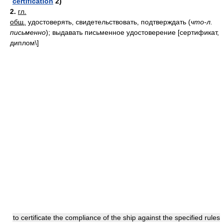
certification
2)
2.
гл.
общ.
удостоверять, свидетельствовать, подтверждать
(
что-л.
письменно
)
; выдавать письменное удостоверение [сертификат,
диплом\]
to certificate the compliance of the ship against the specified rules