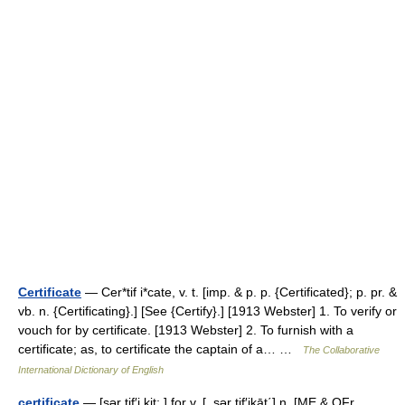
Certificate
— Cer*tif i*cate, v. t. [imp. & p. p. {Certificated}; p. pr. &
vb. n. {Certificating}.] [See {Certify}.] [1913 Webster] 1. To verify or
vouch for by certificate. [1913 Webster] 2. To furnish with a
certificate; as, to certificate the captain of a… …
The Collaborative
International Dictionary of English
certificate
— [sər tif′i kit; ] for v. [, sər tif′ikāt΄] n. [ME & OFr