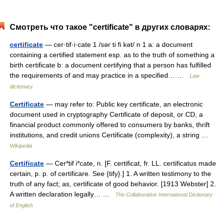
Смотреть что такое "certificate" в других словарях:
certificate
— cer·tif·i·cate 1 /sər ti fi kət/ n 1 a: a document
containing a certified statement esp. as to the truth of something a
birth certificate b: a document certifying that a person has fulfilled
the requirements of and may practice in a specified… …
Law
dictionary
Certificate
— may refer to: Public key certificate, an electronic
document used in cryptography Certificate of deposit, or CD, a
financial product commonly offered to consumers by banks, thrift
institutions, and credit unions Certificate (complexity), a string …
Wikipedia
Certificate
— Cer*tif i*cate, n. [F. certificat, fr. LL. certificatus made
certain, p. p. of certificare. See {tify}.] 1. A written testimony to the
truth of any fact; as, certificate of good behavior. [1913 Webster] 2.
A written declaration legally… …
The Collaborative International Dictionary
of English